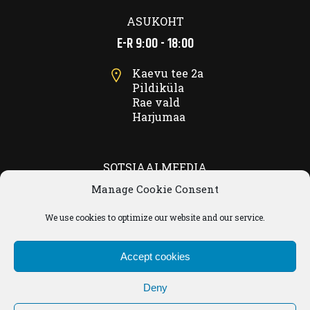
ASUKOHT
E-R 9:00 - 18:00
Kaevu tee 2a
Pildiküla
Rae vald
Harjumaa
SOTSIAALMEEDIA
Rookiez Garage
Manage Cookie Consent
We use cookies to optimize our website and our service.
Accept cookies
Deny