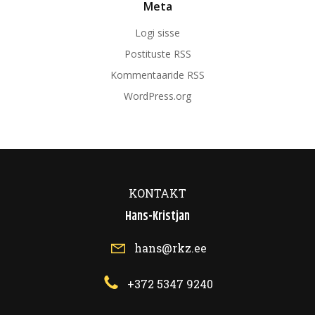
Meta
Logi sisse
Postituste RSS
Kommentaaride RSS
WordPress.org
KONTAKT
Hans-Kristjan
hans@rkz.ee
+372 5347 9240