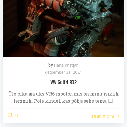
by
Hans-Kristjan
detsember 31, 2021
VW Golf4 R32
Üle pika aja üks VR6 mootor, mis on minu isiklik
lemmik. Pole kindel, kas põhjuseks tema […]
0
read more