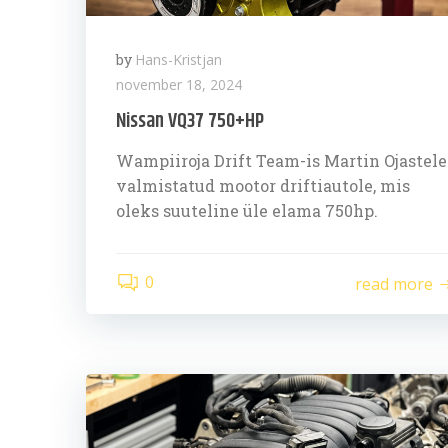
by
Hans-Kristjan
november 18, 2024
Nissan VQ37 750+HP
Wampiiroja Drift Team-is Martin Ojastele
valmistatud mootor driftiautole, mis
oleks suuteline üle elama 750hp.
0
read more