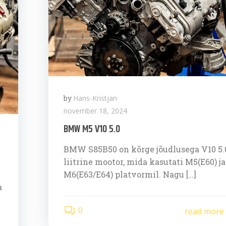
by
Hans-Kristjan
november 18, 2024
BMW M5 V10 5.0
BMW S85B50 on kõrge jõudlusega V10 5.
liitrine mootor, mida kasutati M5(E60) ja
M6(E63/E64) platvormil. Nagu […]
a
0
read more