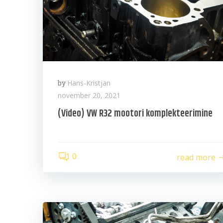
by
Hans-Kristjan
november 20, 2021
(Video) VW R32 mootori komplekteerimine
0
read more