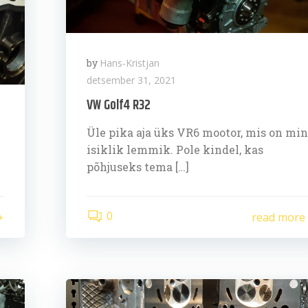
by
Hans-Kristjan
detsember 31, 2021
VW Golf4 R32
Üle pika aja üks VR6 mootor, mis on mi
isiklik lemmik. Pole kindel, kas
põhjuseks tema […]
0
read more