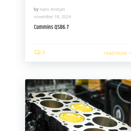
by
Hans-Kristjan
november 18, 2024
Cummins QSB6.7
0
read more